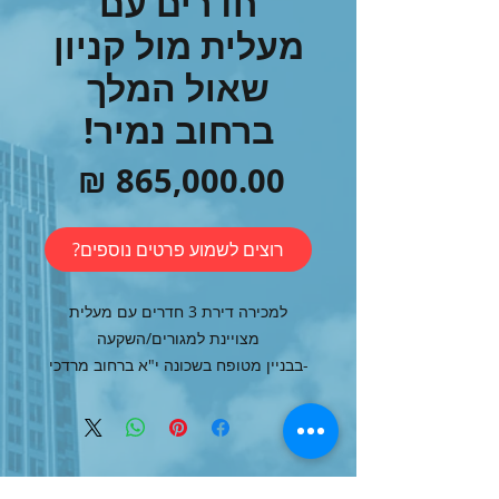
חדרים עם
מעלית מול קניון
שאול המלך
ברחוב נמיר!
מחיר
רוצים לשמוע פרטים נוספים?
למכירה דירת 3 חדרים עם מעלית
מצויינת למגורים/השקעה
-בבניין מטופח בשכונה י"א ברחוב מרדכי
נמיר באר שבע -
לצפייה בסרטון הנכס הכנסו
https://youtu.be/-YLWlB6rJj0?
:
si=Rn-2kHyH3FxumL7c
הנכסים שלנו
דירת 3 חדרים!