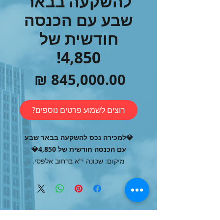
להשקעה בבאר
שבע עם הכנסה
חודשית של
4,850!
מחיר
רוצים לשמוע פרטים נוספים?
💎למכירה נכס להשקעה בבאר שבע
עם הכנסה חודשית של 4,850💎
מיקום: שכונה י"א ברחוב אלפסי.
דירת 4 חדרים במקור!
94 מ"ר!
קומה 4 מתוך 4 בבניין לא טרומי עם
וועד בית מסודר!
הנכסים שלנו
מחולקת ל-2 יחידות דיור!